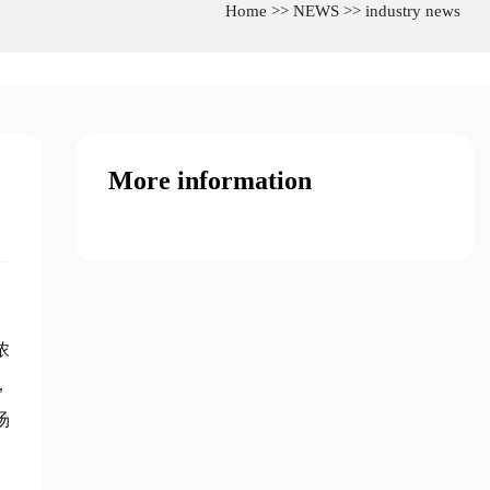
Home
>>
NEWS
>>
industry news
More information
浓
，
汤