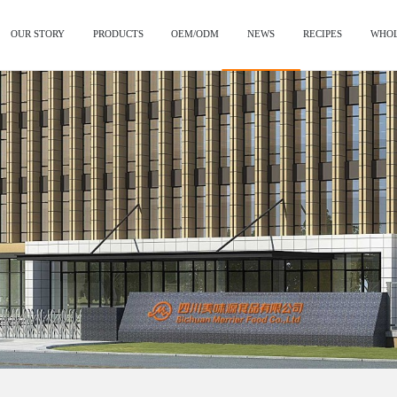
OUR STORY
PRODUCTS
OEM/ODM
NEWS
RECIPES
WHOL