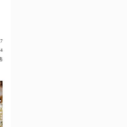
7
4
选