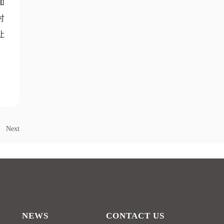
加
时
让
Next
NEWS
CONTACT US