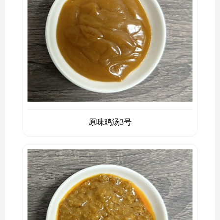
原味鸡汤3号